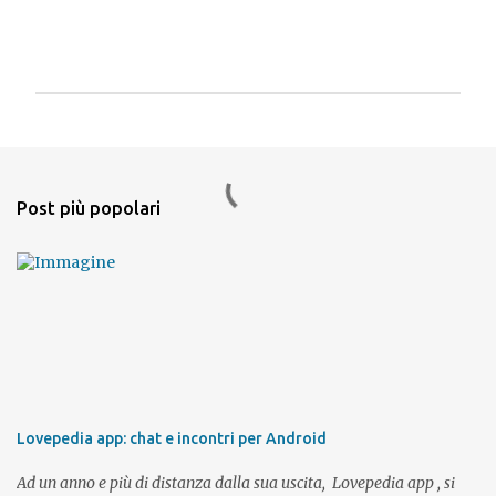
P
o
s
t
a
Post più popolari
u
n
c
o
m
m
e
n
t
o
Lovepedia app: chat e incontri per Android
Ad un anno e più di distanza dalla sua uscita, Lovepedia app , si