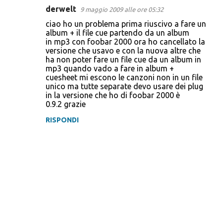
derwelt
9 maggio 2009 alle ore 05:32
C
ciao ho un problema prima riuscivo a fare un
o
album + il file cue partendo da un album
in mp3 con foobar 2000 ora ho cancellato la
m
versione che usavo e con la nuova altre che
m
ha non poter fare un file cue da un album in
mp3 quando vado a fare in album +
e
cuesheet mi escono le canzoni non in un file
n
unico ma tutte separate devo usare dei plug
in la versione che ho di foobar 2000 è
t
0.9.2 grazie
i
RISPONDI