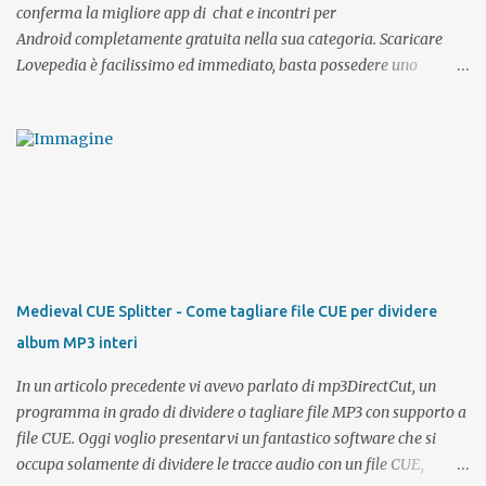
conferma la migliore app di chat e incontri per
Android completamente gratuita nella sua categoria. Scaricare
Lovepedia è facilissimo ed immediato, basta possedere uno
smartphone o un tablet Android e l'accesso al PlayStore. Come già
detto l'app è gratuita come del resto anche il sito desktop. Tramite
l'app potrete registrarvi direttamente con il vostro account Google
oppure, se possedete già un profilo su Lovepedia , effettuare il
login con i vostri dati di accesso ed avere sempre con voi la
possibilità di visualizzare i profili degli utenti per intero, chattare,
inviare messaggi, effettuare una ricerca etc.. Semplice e veloce e
soprattutto comoda, direttamente dall'ufficio, dal bus o dal parco
potrete sempre avere la possibilità di restare connessi ai vostri
Medieval CUE Splitter - Come tagliare file CUE per dividere
contatti e cercarne di nuovi. Che sia per cercare l'anima gemella o
album MP3 interi
fare nuovi incontri, Lovepedia App è affidabile, sicura e 100%
gratis ...
In un articolo precedente vi avevo parlato di mp3DirectCut, un
programma in grado di dividere o tagliare file MP3 con supporto a
file CUE. Oggi voglio presentarvi un fantastico software che si
occupa solamente di dividere le tracce audio con un file CUE,