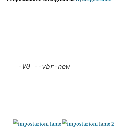
-V0 --vbr-new