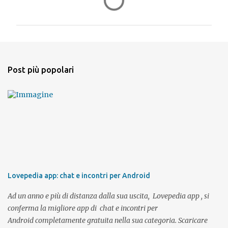
o
m
m
e
n
Post più popolari
t
i
Lovepedia app: chat e incontri per Android
Ad un anno e più di distanza dalla sua uscita, Lovepedia app , si
conferma la migliore app di chat e incontri per
Android completamente gratuita nella sua categoria. Scaricare