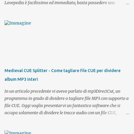
Lovepedia è facilissimo ed immediato, basta possedere uno
smartphone o un tablet Android e l'accesso al PlayStore. Come già
detto l'app è gratuita come del resto anche il sito desktop. Tramite
l'app potrete registrarvi direttamente con il vostro account Google
oppure, se possedete già un profilo su Lovepedia , effettuare il
login con i vostri dati di accesso ed avere sempre con voi la
possibilità di visualizzare i profili degli utenti per intero, chattare,
inviare messaggi, effettuare una ricerca etc.. Semplice e veloce e
soprattutto comoda, direttamente dall'ufficio, dal bus o dal parco
potrete sempre avere la possibilità di restare connessi ai vostri
Medieval CUE Splitter - Come tagliare file CUE per dividere
contatti e cercarne di nuovi. Che sia per cercare l'anima gemella o
album MP3 interi
fare nuovi incontri, Lovepedia App è affidabile, sicura e 100%
gratis ...
In un articolo precedente vi avevo parlato di mp3DirectCut, un
programma in grado di dividere o tagliare file MP3 con supporto a
file CUE. Oggi voglio presentarvi un fantastico software che si
occupa solamente di dividere le tracce audio con un file CUE,
lavoro che nella sua semplicità viene svolto da Medieval CUE
Splitter in modo egregio!