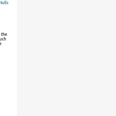
Nulls
fare nuovi incontri, Lovepedia App è
lavoro che nella sua semplicità viene svolto
affidabile, sicura e 100% gratis ...
da Medieval CUE Splitter in modo egregio!
 the
much
e