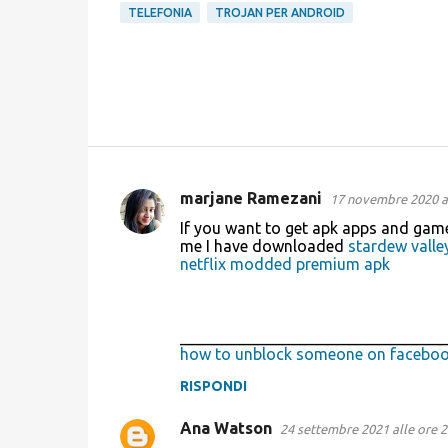
TELEFONIA
TROJAN PER ANDROID
marjane Ramezani
17 novembre 2020 al
C
If you want to get apk apps and game
o
me I have downloaded
stardew valle
netflix modded premium apk
m
m
e
_________________________________
n
how to unblock someone on facebo
t
RISPONDI
i
Ana Watson
24 settembre 2021 alle ore 2