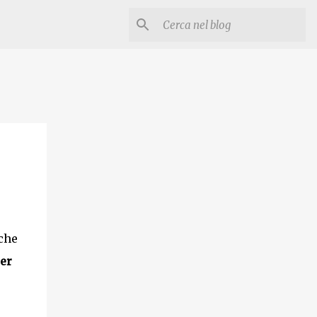
 che
per