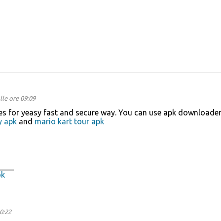
le ore 09:09
s for yeasy fast and secure way. You can use apk downloader 
y apk
and
mario kart tour apk
____
ok
0:22