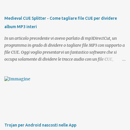
inviare messaggi, effettuare una ricerca etc.. Semplice e veloce e
soprattutto comoda, direttamente dall'ufficio, dal bus o dal parco
potrete sempre avere la possibilità di restare connessi ai vostri
Medieval CUE Splitter - Come tagliare file CUE per dividere
contatti e cercarne di nuovi. Che sia per cercare l'anima gemella o
album MP3 interi
fare nuovi incontri, Lovepedia App è affidabile, sicura e 100%
gratis ...
In un articolo precedente vi avevo parlato di mp3DirectCut, un
programma in grado di dividere o tagliare file MP3 con supporto a
file CUE. Oggi voglio presentarvi un fantastico software che si
occupa solamente di dividere le tracce audio con un file CUE,
lavoro che nella sua semplicità viene svolto da Medieval CUE
Splitter in modo egregio!
Trojan per Android nascosti nelle App