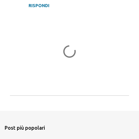
RISPONDI
P
o
s
t
a
Post più popolari
u
n