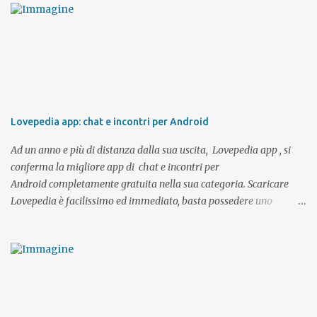
c
o
m
m
e
n
t
o
Lovepedia app: chat e incontri per Android
Ad un anno e più di distanza dalla sua uscita, Lovepedia app , si
conferma la migliore app di chat e incontri per
Android completamente gratuita nella sua categoria. Scaricare
Lovepedia è facilissimo ed immediato, basta possedere uno
smartphone o un tablet Android e l'accesso al PlayStore. Come già
detto l'app è gratuita come del resto anche il sito desktop. Tramite
l'app potrete registrarvi direttamente con il vostro account Google
oppure, se possedete già un profilo su Lovepedia , effettuare il
login con i vostri dati di accesso ed avere sempre con voi la
possibilità di visualizzare i profili degli utenti per intero, chattare,