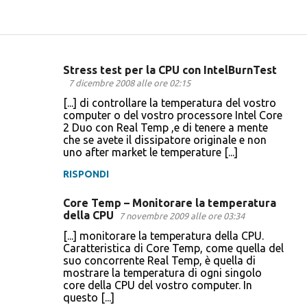
Stress test per la CPU con IntelBurnTest
C
7 dicembre 2008 alle ore 02:15
o
[...] di controllare la temperatura del vostro
computer o del vostro processore Intel Core
m
2 Duo con Real Temp ,e di tenere a mente
m
che se avete il dissipatore originale e non
uno after market le temperature [...]
e
n
RISPONDI
t
Core Temp – Monitorare la temperatura
i
della CPU
7 novembre 2009 alle ore 03:34
[...] monitorare la temperatura della CPU.
Caratteristica di Core Temp, come quella del
suo concorrente Real Temp, è quella di
mostrare la temperatura di ogni singolo
core della CPU del vostro computer. In
questo [...]