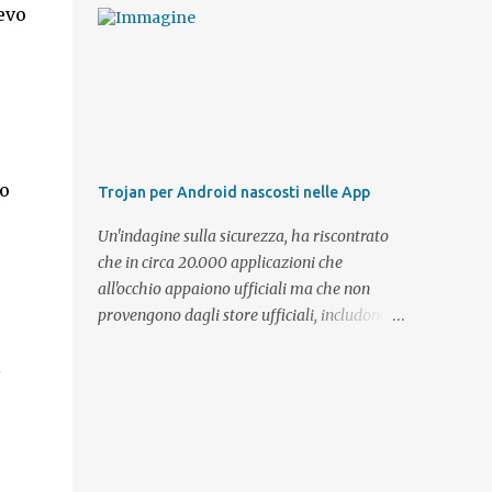
evo
fare nuovi incontri, Lovepedia App è
lavoro che nella sua semplicità viene svolto
affidabile, sicura e 100% gratis ...
da Medieval CUE Splitter in modo egregio!
no
Trojan per Android nascosti nelle App
Un'indagine sulla sicurezza, ha riscontrato
che in circa 20.000 applicazioni che
all'occhio appaiono ufficiali ma che non
provengono dagli store ufficiali, includono
dei trojan per Android in grado di installarsi
l
utilizzando i privilegi di root. Una volta che
essi si trovino in esecuzione sul dispositivo
Android, sono in grado di tenere sotto
controllo il sistema operativo e le altre app
su di esso installate e lavorando in