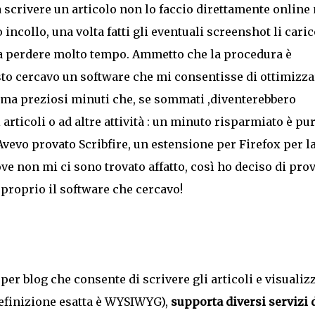
a scrivere un articolo non lo faccio direttamente online
 incollo, una volta fatti gli eventuali screenshot li caric
fa perdere molto tempo. Ammetto che la procedura è
to cercavo un software che mi consentisse di ottimizzar
ma preziosi minuti che, se sommati ,diventerebbero
 articoli o ad altre attività : un minuto risparmiato è pu
evo provato Scribfire, un estensione per Firefox per l
e non mi ci sono trovato affatto, così ho deciso di pro
proprio il software che cercavo!
 per blog che consente di scrivere gli articoli e visualizz
a definizione esatta è WYSIWYG),
supporta diversi servizi 