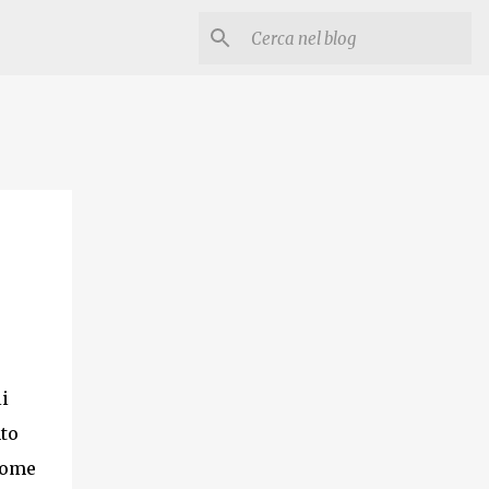
i
nto
come