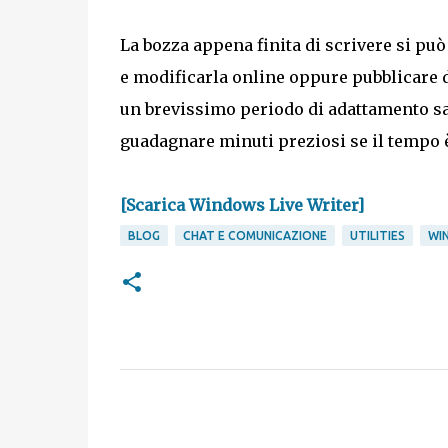
La bozza appena finita di scrivere si può 
e modificarla online oppure pubblicare d
un brevissimo periodo di adattamento sa
guadagnare minuti preziosi se il tempo è
[Scarica Windows Live Writer]
BLOG
CHAT E COMUNICAZIONE
UTILITIES
WI
C
o