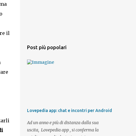
 ma
o
e il
Post più popolari
r
a
vare
Lovepedia app: chat e incontri per Android
arli
Ad un anno e più di distanza dalla sua
di
uscita, Lovepedia app , si conferma la