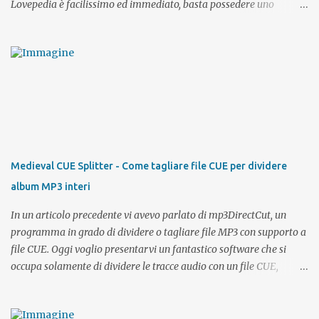
Lovepedia è facilissimo ed immediato, basta possedere uno
smartphone o un tablet Android e l'accesso al PlayStore. Come già
detto l'app è gratuita come del resto anche il sito desktop. Tramite
l'app potrete registrarvi direttamente con il vostro account Google
oppure, se possedete già un profilo su Lovepedia , effettuare il
login con i vostri dati di accesso ed avere sempre con voi la
possibilità di visualizzare i profili degli utenti per intero, chattare,
inviare messaggi, effettuare una ricerca etc.. Semplice e veloce e
soprattutto comoda, direttamente dall'ufficio, dal bus o dal parco
potrete sempre avere la possibilità di restare connessi ai vostri
Medieval CUE Splitter - Come tagliare file CUE per dividere
contatti e cercarne di nuovi. Che sia per cercare l'anima gemella o
album MP3 interi
fare nuovi incontri, Lovepedia App è affidabile, sicura e 100%
gratis ...
In un articolo precedente vi avevo parlato di mp3DirectCut, un
programma in grado di dividere o tagliare file MP3 con supporto a
file CUE. Oggi voglio presentarvi un fantastico software che si
occupa solamente di dividere le tracce audio con un file CUE,
lavoro che nella sua semplicità viene svolto da Medieval CUE
Splitter in modo egregio!