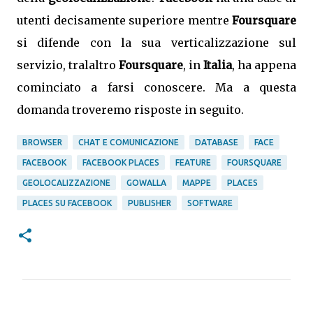
utenti decisamente superiore mentre
Foursquare
si difende con la sua verticalizzazione sul
servizio, tralaltro
Foursquare
, in
Italia
, ha appena
cominciato a farsi conoscere. Ma a questa
domanda troveremo risposte in seguito.
BROWSER
CHAT E COMUNICAZIONE
DATABASE
FACE
FACEBOOK
FACEBOOK PLACES
FEATURE
FOURSQUARE
GEOLOCALIZZAZIONE
GOWALLA
MAPPE
PLACES
PLACES SU FACEBOOK
PUBLISHER
SOFTWARE
C