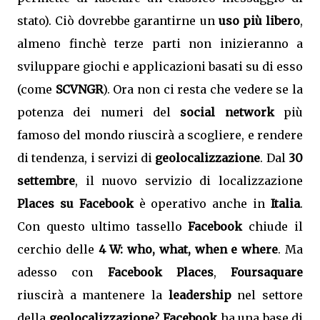
stato). Ciò dovrebbe garantirne un
uso più libero
,
almeno finchè terze parti non inizieranno a
sviluppare giochi e applicazioni basati su di esso
(come
SCVNGR
). Ora non ci resta che vedere se la
potenza dei numeri del
social network
più
famoso del mondo riuscirà a scogliere, e rendere
di tendenza, i servizi di
geolocalizzazione
. Dal
30
settembre
, il nuovo servizio di localizzazione
Places su Facebook
è operativo anche in
Italia
.
Con questo ultimo tassello
Facebook
chiude il
cerchio delle
4 W: who, what, when e where
. Ma
adesso con
Facebook Places
,
Foursaquare
riuscirà a mantenere la
leadership
nel settore
della
geolocalizzazione
?
Facebook
ha una base di