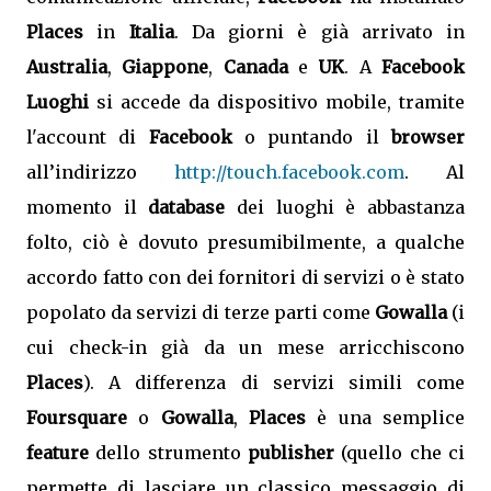
Places
in
Italia
. Da giorni è già arrivato in
Australia
,
Giappone
,
Canada
e
UK
. A
Facebook
Luoghi
si accede da dispositivo mobile, tramite
l'account di
Facebook
o puntando il
browser
all’indirizzo
http://touch.facebook.com
. Al
momento il
database
dei luoghi è abbastanza
folto, ciò è dovuto presumibilmente, a qualche
accordo fatto con dei fornitori di servizi o è stato
popolato da servizi di terze parti come
Gowalla
(i
cui check-in già da un mese arricchiscono
Places
). A differenza di servizi simili come
Foursquare
o
Gowalla
,
Places
è una semplice
feature
dello strumento
publisher
(quello che ci
permette di lasciare un classico messaggio di