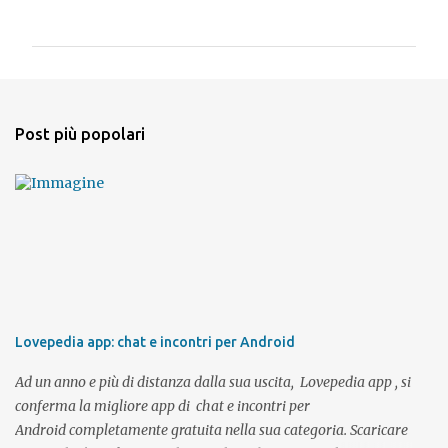
o
m
m
e
n
Post più popolari
t
i
Lovepedia app: chat e incontri per Android
Ad un anno e più di distanza dalla sua uscita, Lovepedia app , si
conferma la migliore app di chat e incontri per
Android completamente gratuita nella sua categoria. Scaricare