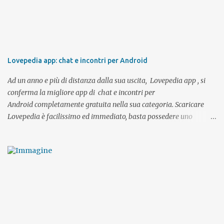
Lovepedia app: chat e incontri per Android
Ad un anno e più di distanza dalla sua uscita, Lovepedia app , si
conferma la migliore app di chat e incontri per
Android completamente gratuita nella sua categoria. Scaricare
Lovepedia è facilissimo ed immediato, basta possedere uno
smartphone o un tablet Android e l'accesso al PlayStore. Come già
detto l'app è gratuita come del resto anche il sito desktop. Tramite
l'app potrete registrarvi direttamente con il vostro account Google
oppure, se possedete già un profilo su Lovepedia , effettuare il
login con i vostri dati di accesso ed avere sempre con voi la
possibilità di visualizzare i profili degli utenti per intero, chattare,
inviare messaggi, effettuare una ricerca etc.. Semplice e veloce e
soprattutto comoda, direttamente dall'ufficio, dal bus o dal parco