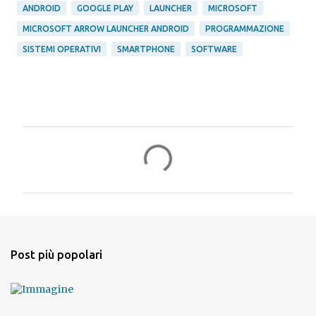
ANDROID
GOOGLE PLAY
LAUNCHER
MICROSOFT
MICROSOFT ARROW LAUNCHER ANDROID
PROGRAMMAZIONE
SISTEMI OPERATIVI
SMARTPHONE
SOFTWARE
C
o
m
m
e
n
Post più popolari
t
i