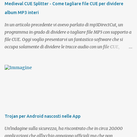
potrete sempre avere la possibilità di restare connessi ai vostri
Medieval CUE Splitter - Come tagliare file CUE per dividere
contatti e cercarne di nuovi. Che sia per cercare l'anima gemella o
album MP3 interi
fare nuovi incontri, Lovepedia App è affidabile, sicura e 100%
gratis ...
In un articolo precedente vi avevo parlato di mp3DirectCut, un
programma in grado di dividere o tagliare file MP3 con supporto a
file CUE. Oggi voglio presentarvi un fantastico software che si
occupa solamente di dividere le tracce audio con un file CUE,
lavoro che nella sua semplicità viene svolto da Medieval CUE
Splitter in modo egregio!
Trojan per Android nascosti nelle App
Un'indagine sulla sicurezza, ha riscontrato che in circa 20.000
applicazioni che all'occhio appaiono ufficiali ma che non