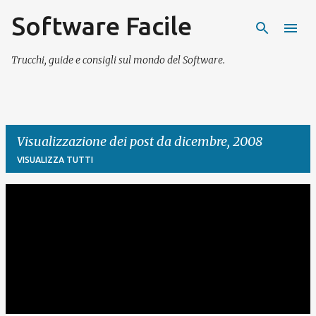
Software Facile
Passa ai contenuti principali
Trucchi, guide e consigli sul mondo del Software.
Visualizzazione dei post da dicembre, 2008
VISUALIZZA TUTTI
P
o
s
t